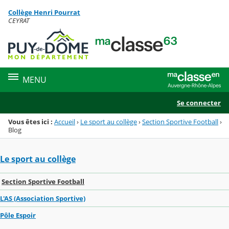
Panneau de gestion des cookies
Collège Henri Pourrat
Menu de la rubrique
Contenu
CEYRAT
MENU
Se connecter
Vous êtes ici :
Accueil
›
Le sport au collège
›
Section Sportive Football
›
Blog
Le sport au collège
Section Sportive Football
L'AS (Association Sportive)
Pôle Espoir