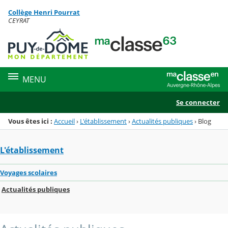
Panneau de gestion des cookies
Collège Henri Pourrat
Menu de la rubrique
Contenu
CEYRAT
MENU
Se connecter
Vous êtes ici :
Accueil
›
L'établissement
›
Actualités publiques
›
Blog
L'établissement
Voyages scolaires
Actualités publiques