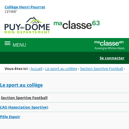
Panneau de gestion des cookies
Collège Henri Pourrat
Menu de la rubrique
Contenu
CEYRAT
MENU
Se connecter
Vous êtes ici :
Accueil
›
Le sport au collège
›
Section Sportive Football
›
Le sport au collège
Section Sportive Football
L'AS (Association Sportive)
Pôle Espoir