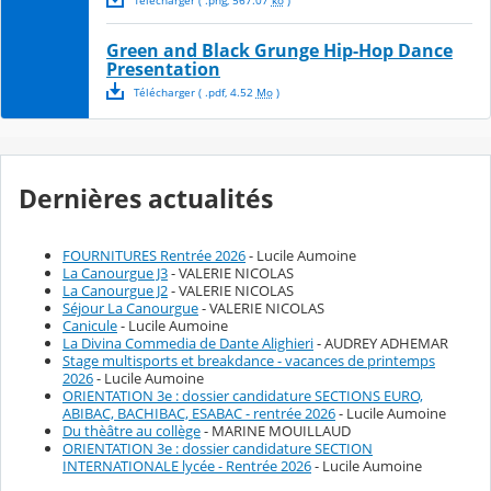
Télécharger
( .
png
,
567.07
ko
)
Green and Black Grunge Hip-Hop Dance
Presentation
Télécharger
( .
pdf
,
4.52
Mo
)
Dernières actualités
FOURNITURES Rentrée 2026
- Lucile Aumoine
La Canourgue J3
- VALERIE NICOLAS
La Canourgue J2
- VALERIE NICOLAS
Séjour La Canourgue
- VALERIE NICOLAS
Canicule
- Lucile Aumoine
La Divina Commedia de Dante Alighieri
- AUDREY ADHEMAR
Stage multisports et breakdance - vacances de printemps
2026
- Lucile Aumoine
ORIENTATION 3e : dossier candidature SECTIONS EURO,
ABIBAC, BACHIBAC, ESABAC - rentrée 2026
- Lucile Aumoine
Du thèâtre au collège
- MARINE MOUILLAUD
ORIENTATION 3e : dossier candidature SECTION
INTERNATIONALE lycée - Rentrée 2026
- Lucile Aumoine