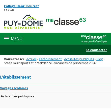
Panneau de gestion des cookies
Collège Henri Pourrat
Menu de la rubrique
Contenu
CEYRAT
MENU
Se connecter
Vous êtes ici :
Accueil
›
L'établissement
›
Actualités publiques
›
Blog
›
Stage multisports et breakdance - vacances de printemps 2026
L'établissement
Voyages scolaires
Actualités publiques