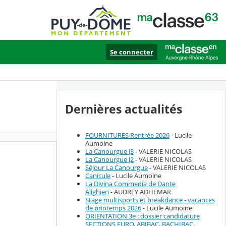
Se connecter
Dernières actualités
FOURNITURES Rentrée 2026
- Lucile
Aumoine
La Canourgue J3
- VALERIE NICOLAS
La Canourgue J2
- VALERIE NICOLAS
Séjour La Canourgue
- VALERIE NICOLAS
Canicule
- Lucile Aumoine
La Divina Commedia de Dante
Alighieri
- AUDREY ADHEMAR
Stage multisports et breakdance - vacances
de printemps 2026
- Lucile Aumoine
ORIENTATION 3e : dossier candidature
SECTIONS EURO, ABIBAC, BACHIBAC,