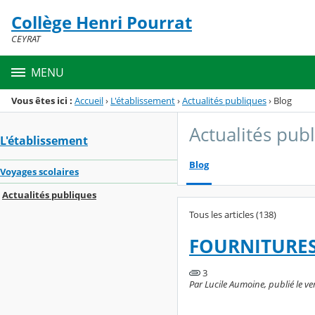
Panneau de gestion des cookies
Collège Henri Pourrat
Menu de la rubrique
Contenu
CEYRAT
MENU
Vous êtes ici :
Accueil
›
L'établissement
›
Actualités publiques
›
Blog
Actualités pub
L'établissement
Blog
Voyages scolaires
Actualités publiques
Tous les articles (138)
FOURNITURES 
3
Par Lucile Aumoine, publié le ven