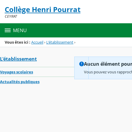
Panneau de gestion des cookies
Collège Henri Pourrat
Menu de la rubrique
Contenu
CEYRAT
MENU
Vous êtes ici :
Accueil
›
L'établissement
›
L'établissement
Aucun élément pour l
Voyages scolaires
Vous pouvez vous rapproche
Actualités publiques