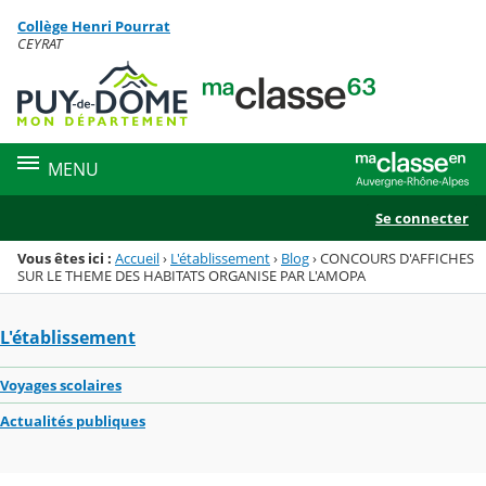
Panneau de gestion des cookies
Collège Henri Pourrat
Menu de la rubrique
Contenu
CEYRAT
MENU
Se connecter
Vous êtes ici :
Accueil
›
L'établissement
›
Blog
›
CONCOURS D'AFFICHES
SUR LE THEME DES HABITATS ORGANISE PAR L'AMOPA
L'établissement
Voyages scolaires
Actualités publiques